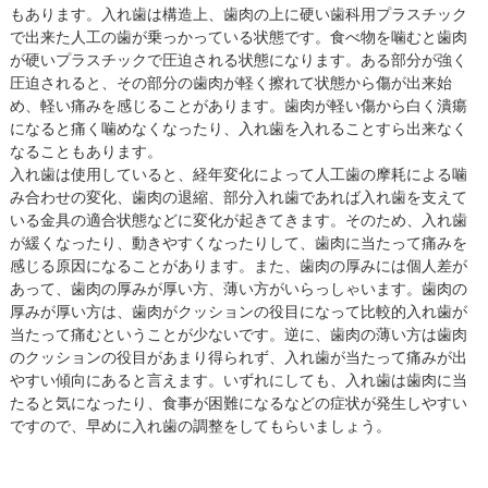
もあります。入れ歯は構造上、歯肉の上に硬い歯科用プラスチック
で出来た人工の歯が乗っかっている状態です。食べ物を噛むと歯肉
が硬いプラスチックで圧迫される状態になります。ある部分が強く
圧迫されると、その部分の歯肉が軽く擦れて状態から傷が出来始
め、軽い痛みを感じることがあります。歯肉が軽い傷から白く潰瘍
になると痛く噛めなくなったり、入れ歯を入れることすら出来なく
なることもあります。
入れ歯は使用していると、経年変化によって人工歯の摩耗による噛
み合わせの変化、歯肉の退縮、部分入れ歯であれば入れ歯を支えて
いる金具の適合状態などに変化が起きてきます。そのため、入れ歯
が緩くなったり、動きやすくなったりして、歯肉に当たって痛みを
感じる原因になることがあります。また、歯肉の厚みには個人差が
あって、歯肉の厚みが厚い方、薄い方がいらっしゃいます。歯肉の
厚みが厚い方は、歯肉がクッションの役目になって比較的入れ歯が
当たって痛むということが少ないです。逆に、歯肉の薄い方は歯肉
のクッションの役目があまり得られず、入れ歯が当たって痛みが出
やすい傾向にあると言えます。いずれにしても、入れ歯は歯肉に当
たると気になったり、食事が困難になるなどの症状が発生しやすい
ですので、早めに入れ歯の調整をしてもらいましょう。