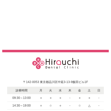
〒142-0053 東京都品川区中延3-13-9飯田ビル1F
診療時間
月
火
水
木
金
土
日
09:30～13:00
○
○
○
-
○
○
-
14:30～19:00
○
☆
○
-
☆
△
-