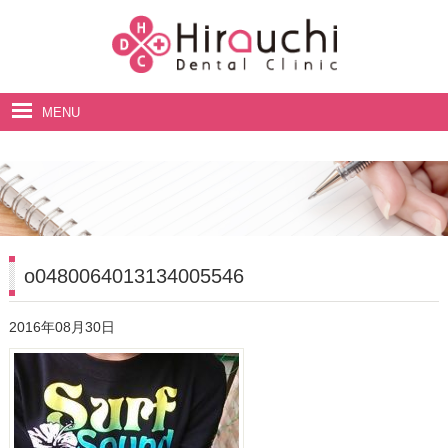
MENU
ホーム
院長・スタッフ紹介
診療案内
料金表
o0480064013134005546
アクセス・診療時間
2016年08月30日