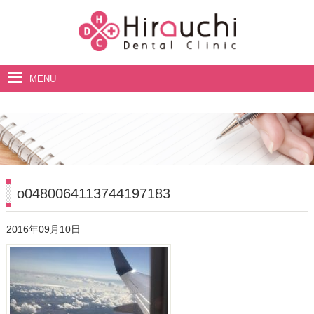
MENU
ホーム
院長・スタッフ紹介
診療案内
料金表
o0480064113744197183
アクセス・診療時間
2016年09月10日