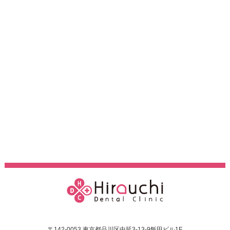
〒142-0053 東京都品川区中延3-13-9飯田ビル1F