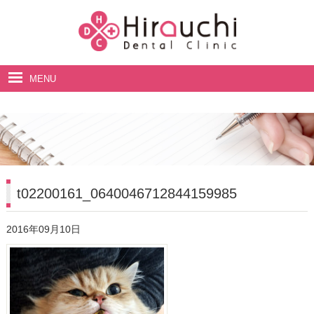
MENU
ホーム
院長・スタッフ紹介
診療案内
料金表
t02200161_0640046712844159985
アクセス・診療時間
2016年09月10日